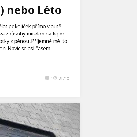
:) nebo Léto
ělat pokojíček přímo v autě
 dva způsoby mirelon na lepen
fotky z pěnou .Příjemně mě to
lon .Navíc se asi časem
1
8171x