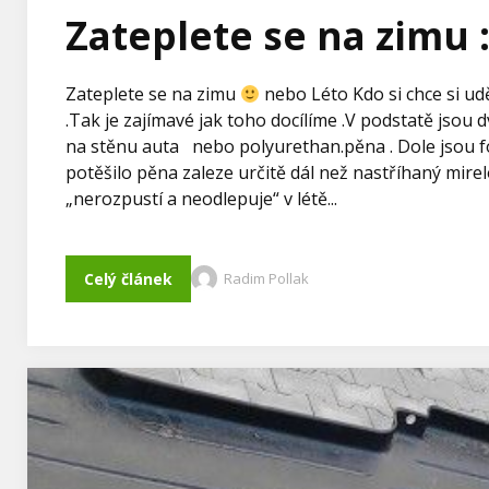
Zateplete se na zimu 
Zateplete se na zimu
nebo Léto Kdo si chce si ud
.Tak je zajímavé jak toho docílíme .V podstatě jsou
na stěnu auta nebo polyurethan.pěna . Dole jsou 
potěšilo pěna zaleze určitě dál než nastříhaný mire
„nerozpustí a neodlepuje“ v létě...
Celý článek
Radim Pollak