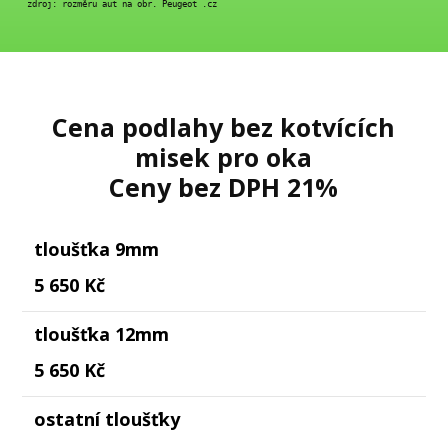
 zdroj: rozměru aut na obr. Peugeot .cz
Cena podlahy bez kotvících
misek pro oka
Ceny bez DPH 21%
tloušťka 9mm
5 650 Kč
tloušťka 12mm
5 650 Kč
ostatní tloušťky