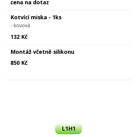
cena na dotaz
Kotvící miska - 1ks
- kovová
132 Kč
Montáž včetně silikonu
850 Kč
L1H1