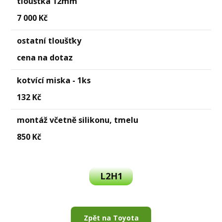
tloušťka 12mm
7 000 Kč
ostatní tloušťky
cena na dotaz
kotvící miska - 1ks
132 Kč
montáž včetně silikonu, tmelu
850 Kč
L2H1
Zpět na Toyota