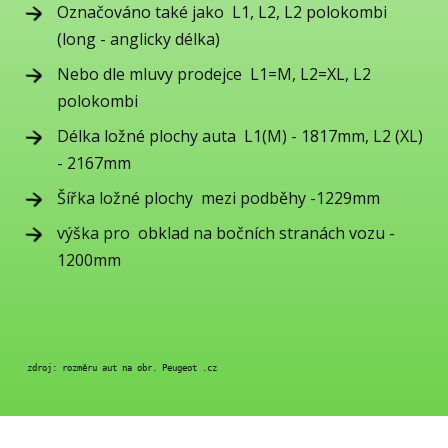
Označováno také jako L1, L2, L2 polokombi
(long - anglicky délka)
Nebo dle mluvy prodejce L1=M, L2=XL, L2
polokombi
Délka ložné plochy auta L1(M) - 1817mm, L2 (XL)
- 2167mm
Šířka ložné plochy mezi podběhy -1229mm
výška pro obklad na bočních stranách vozu -
1200mm
 zdroj: rozměru aut na obr. Peugeot .cz