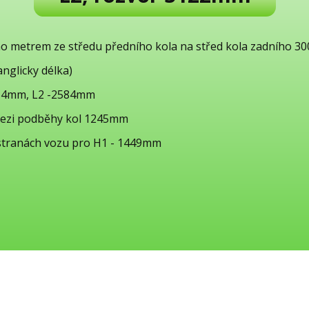
no metrem ze středu předního kola na střed kola zadního
anglicky délka)
2254mm, L2 -2584mm
mezi podběhy kol 1245mm
stranách vozu pro H1 - 1449mm