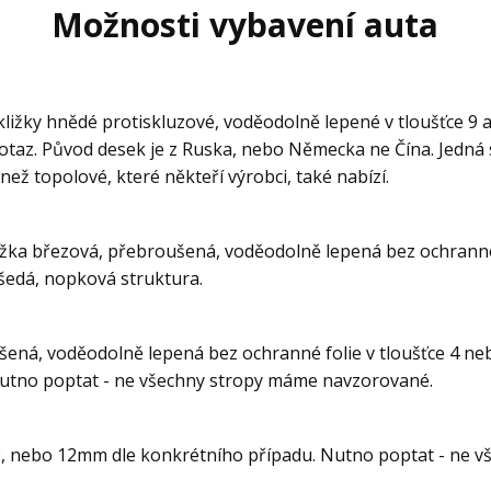
Možnosti vybavení auta
ližky hnědé protiskluzové, voděodolně lepené v tloušťce 9 
otaz. Původ desek je z Ruska, nebo Německa ne Čína. Jedná 
 než topolové, které někteří výrobci, také nabízí.
kližka březová, přebroušená, voděodolně lepená bez ochranné
 šedá, nopková struktura.
šená, voděodolně lepená bez ochranné folie v tloušťce 4 n
Nutno poptat - ne všechny stropy máme navzorované.
 9, nebo 12mm dle konkrétního případu. Nutno poptat - ne 