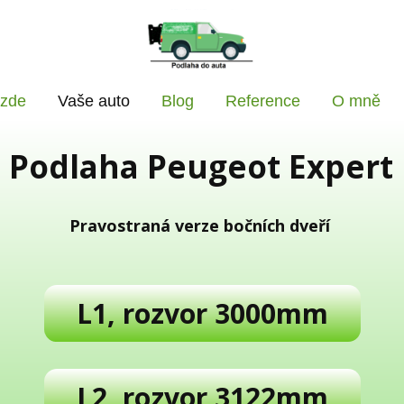
 zde
Vaše auto
Blog
Reference
O mně
Podlaha Peugeot Expert
Pravostraná verze bočních dveří
L1, rozvor 3000mm
L2, rozvor 3122mm