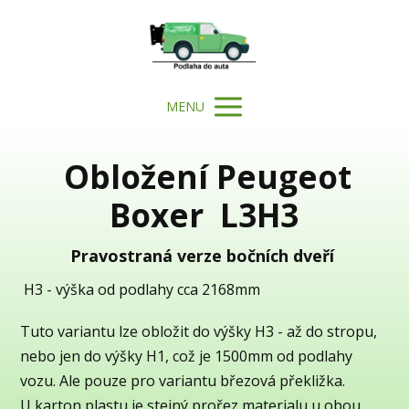
MENU
Obložení Peugeot
Boxer L3H3
Pravostraná verze bočních dveří
H3 - výška od podlahy cca 2168mm
Tuto variantu lze obložit do výšky H3 - až do stropu,
nebo jen do výšky H1, což je 1500mm od podlahy
vozu. Ale pouze pro variantu březová překližka.
U karton plastu je stejný prořez materialu u obou