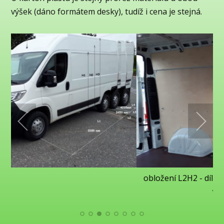
výšek (dáno formátem desky), tudíž i cena je stejná.
obložení L2H2 - díl nad kolem a za řidičem (H1 b
vrchních dílů)