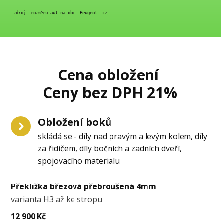
 zdroj: rozměru aut na obr. Peugeot .cz
Cena obložení
Ceny bez DPH 21%
Obložení boků
skládá se - díly nad pravým a levým kolem, díly
za řidičem, díly bočních a zadních dveří,
spojovacího materialu
Překližka březová přebroušená 4mm
varianta H3 až ke stropu
12 900 Kč