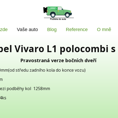
 zde
Vaše auto
Blog
Reference
O mně
el Vivaro L1 polocombi 
Pravostraná verze bočních dveří
0mm(od středu zadního kola do konce vozu)
mm
mezi podběhy kol 1258mm
 4ks