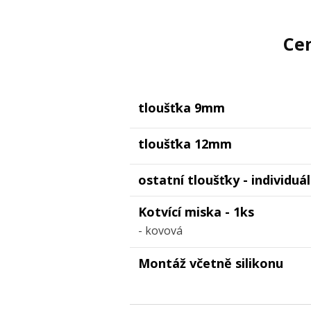
Cen
tloušťka 9mm
tloušťka 12mm
ostatní tloušťky - individuá
Kotvící miska - 1ks
- kovová
Montáž včetně silikonu