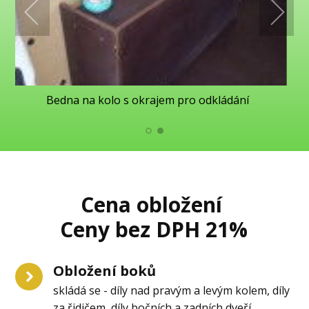
Bedna na kolo s okrajem pro odkládání
Cena obložení
Ceny bez DPH 21%
Obložení boků
skládá se - díly nad pravým a levým kolem, díly
za řidičem, díly bočních a zadních dveří,