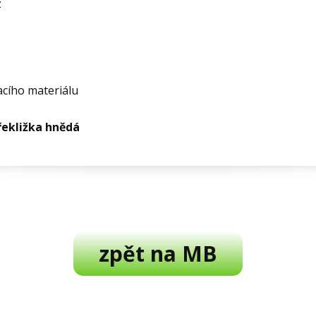
z
acího materiálu
řekližka hnědá
zpět na MB