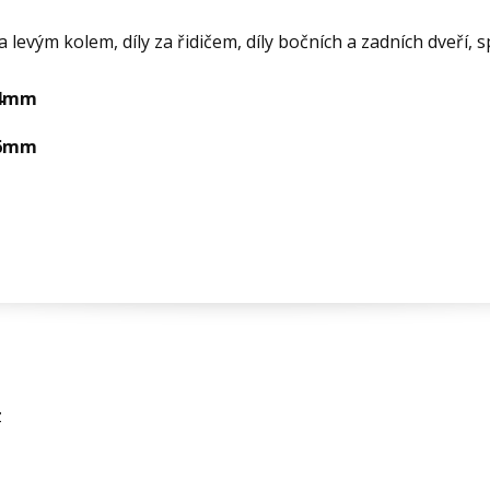
a levým kolem, díly za řidičem, díly bočních a zadních dveří,
 4mm
 6mm
z