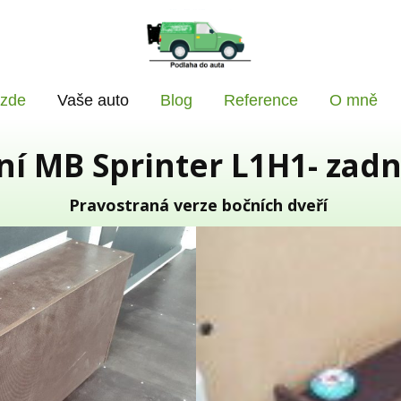
 zde
Vaše auto
Blog
Reference
O mně
í MB Sprinter L1H1- zad
Pravostraná verze bočních dveří