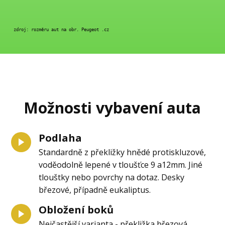
 zdroj: rozměru aut na obr. Peugeot .cz
Možnosti vybavení auta
Podlaha
Standardně z překližky hnědé protiskluzové,
voděodolně lepené v tloušťce 9 a12mm. Jiné
tlouštky nebo povrchy na dotaz. Desky
březové, případně eukaliptus.
Obložení boků
Nejčastější varianta - překližka březová,