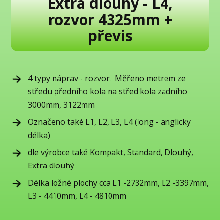
Extra dlouhý - L4,
rozvor 4325mm +
převis
4 typy náprav - rozvor. Měřeno metrem ze
středu předního kola na střed kola zadního
3000mm, 3122mm
Označeno také L1, L2, L3, L4 (long - anglicky
délka)
dle výrobce také Kompakt, Standard, Dlouhý,
Extra dlouhý
Délka ložné plochy cca L1 -2732mm, L2 -3397mm,
L3 - 4410mm, L4 - 4810mm