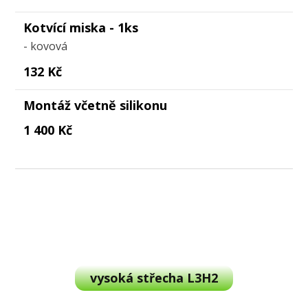
Kotvící miska - 1ks
- kovová
132 Kč
Montáž včetně silikonu
1 400 Kč
vysoká střecha L3H2