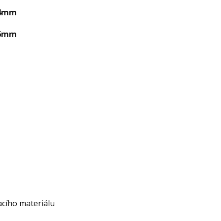
 4mm
 6mm
acího materiálu