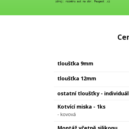
 zdroj: rozměru aut na obr. Peugeot .cz
Cen
tloušťka 9mm
tloušťka 12mm
ostatní tloušťky - individuá
Kotvící miska - 1ks
- kovová
Montáž včetně silikonu