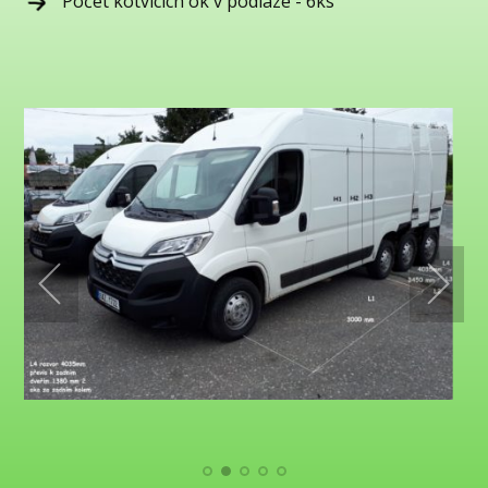
Počet kotvících ok v podlaze - 6ks