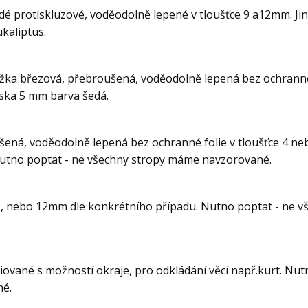
dé protiskluzové, voděodolně lepené v tloušťce 9 a12mm. Jin
kaliptus.
kližka březová, přebroušená, voděodolně lepená bez ochranné
eska 5 mm barva šedá.
šená, voděodolně lepená bez ochranné folie v tloušťce 4 n
Nutno poptat - ne všechny stropy máme navzorované.
 9, nebo 12mm dle konkrétního případu. Nutno poptat - ne 
iované s možností okraje, pro odkládání věcí např.kurt. Nut
é.