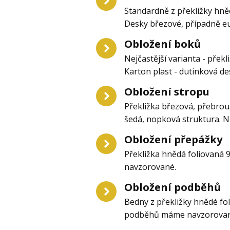
Standardně z překližky hně
Desky březové, případně eu
Obložení boků
Nejčastější varianta - pře
Karton plast - dutinková d
Obložení stropu
Překližka březová, přebrou
šedá, nopková struktura. 
Obložení přepážky
Překližka hnědá foliovaná
navzorované.
Obložení podběhů
Bedny z překližky hnědé fol
podběhů máme navzorovan