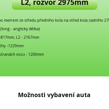
L2, rozvor 2975mm
no metrem ze středu předního kola na střed kola zadního 
long - anglicky délka)
 1817mm, L2 - 2167mm
běhy -1229mm
 stranách vozu - 1200mm
Možnosti vybavení auta